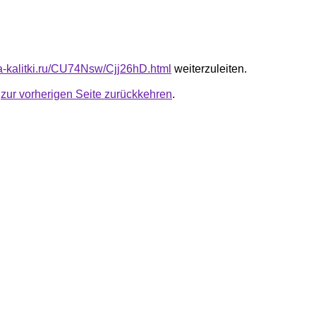
ta-kalitki.ru/CU74Nsw/Cjj26hD.html
weiterzuleiten.
u
zur vorherigen Seite zurückkehren
.