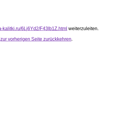
ta-kalitki.ru/6Lj6Yd2/F43lb1Z.html
weiterzuleiten.
u
zur vorherigen Seite zurückkehren
.