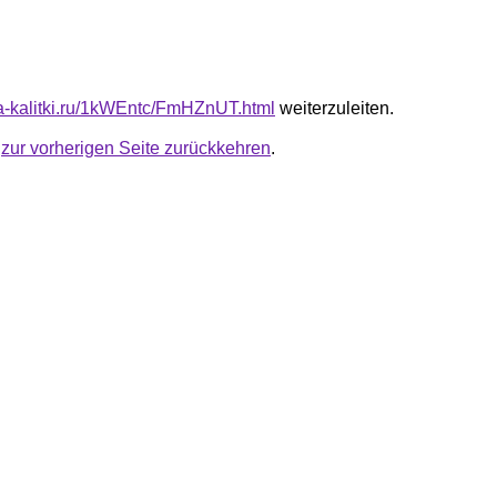
ota-kalitki.ru/1kWEntc/FmHZnUT.html
weiterzuleiten.
u
zur vorherigen Seite zurückkehren
.