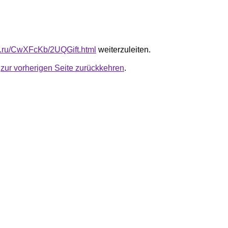
fb.ru/CwXFcKb/2UQGift.html
weiterzuleiten.
u
zur vorherigen Seite zurückkehren
.