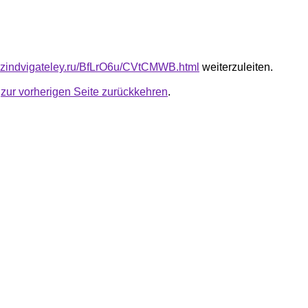
azindvigateley.ru/BfLrO6u/CVtCMWB.html
weiterzuleiten.
u
zur vorherigen Seite zurückkehren
.