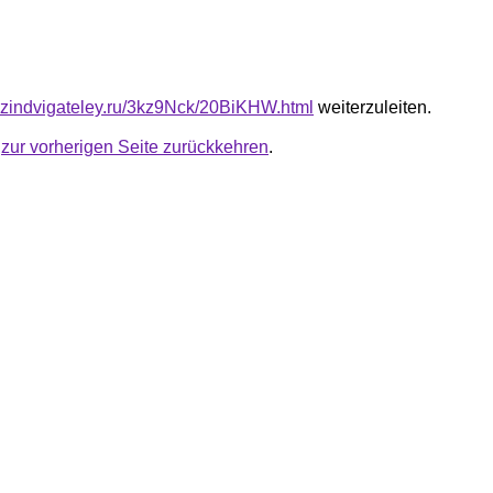
azindvigateley.ru/3kz9Nck/20BiKHW.html
weiterzuleiten.
u
zur vorherigen Seite zurückkehren
.